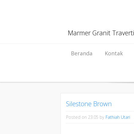
Marmer Granit Travert
Skip to content
Beranda
Kontak
Silestone Brown
Posted on 23.05
by
Fathiah Utari