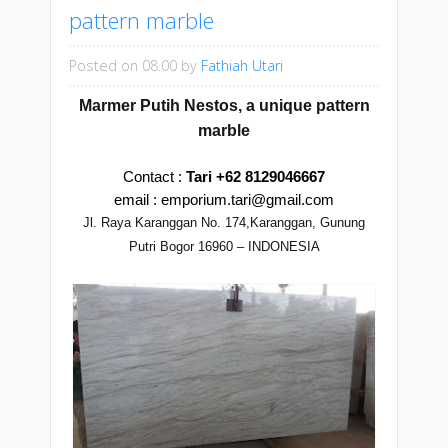
pattern marble
Posted on 08.00
by
Fathiah Utari
Marmer Putih Nestos, a unique pattern
marble
Contact :
Tari
+62 8129046667
email : emporium.tari@gmail.com
Jl. Raya Karanggan No. 174,
Karanggan, Gunung
Putri
Bogor 16960 – INDONESIA